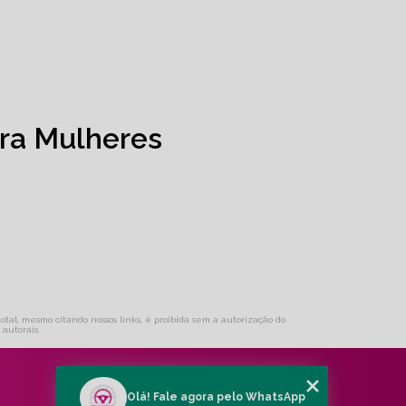
ra Mulheres
total, mesmo citando nossos links, é proibida sem a autorização do
s autorais
.
Olá! Fale agora pelo WhatsApp
MENU