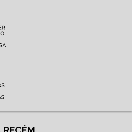
ER
TO
SA
OS
AS
A RECÉM