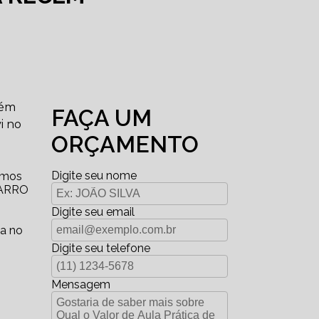
cém
FAÇA UM
i no
ORÇAMENTO
Digite seu nome
emos
CARRO
Digite seu email
va no
Digite seu telefone
Mensagem