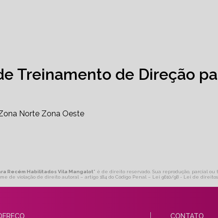
de Treinamento de Direção pa
Zona Norte
Zona Oeste
para Recém Habilitados Vila Mangalot
" é de direito reservado. Sua reprodução, parcial ou 
ime de violação de direito autoral – artigo 184 do Código Penal –
Lei 9610/98 - Lei de direito
DEREÇO
CONTATO