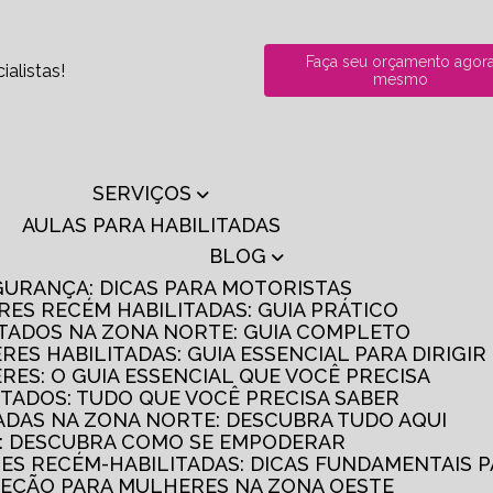
Faça seu orçamento agor
alistas!
mesmo
SERVIÇOS
AULAS PARA HABILITADAS
BLOG
GURANÇA: DICAS PARA MOTORISTAS
RES RECÉM HABILITADAS: GUIA PRÁTICO
ITADOS NA ZONA NORTE: GUIA COMPLETO
RES HABILITADAS: GUIA ESSENCIAL PARA DIRIGI
RES: O GUIA ESSENCIAL QUE VOCÊ PRECISA
ITADOS: TUDO QUE VOCÊ PRECISA SABER
TADAS NA ZONA NORTE: DESCUBRA TUDO AQUI
S: DESCUBRA COMO SE EMPODERAR
RES RECÉM-HABILITADAS: DICAS FUNDAMENTAIS 
IREÇÃO PARA MULHERES NA ZONA OESTE