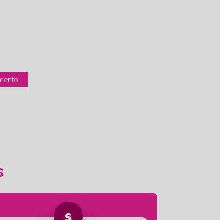
mento
s