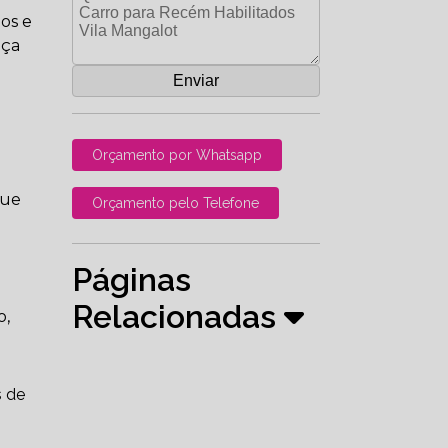
dos e
nça
Orçamento por Whatsapp
que
Orçamento pelo Telefone
Páginas
Relacionadas
o,
s de