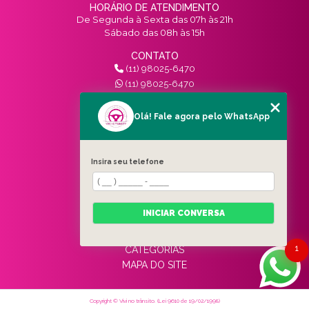
HORÁRIO DE ATENDIMENTO
De Segunda à Sexta das 07h às 21h
Sábado das 08h às 15h
CONTATO
(11) 98025-6470
(11) 98025-6470
contato@vivinotransito.com.br
SIGA-NOS!
Olá! Fale agora pelo WhatsApp
MENU
Insira seu telefone
HOME
QUEM SOMOS
SERVIÇOS
INICIAR CONVERSA
BLOG
CONTATO
1
CATEGORIAS
MAPA DO SITE
Copyright © Vivi no trânsito. (Lei 9610 de 19/02/1998)