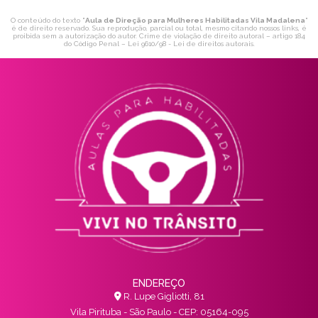
O conteúdo do texto "
Aula de Direção para Mulheres Habilitadas Vila Madalena
"
é de direito reservado. Sua reprodução, parcial ou total, mesmo citando nossos links, é
proibida sem a autorização do autor. Crime de violação de direito autoral – artigo 184
do Código Penal –
Lei 9610/98 - Lei de direitos autorais
.
ENDEREÇO
R. Lupe Gigliotti, 81
Vila Pirituba - São Paulo - CEP: 05164-095