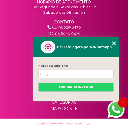
HORÁRIO DE ATENDIMENTO
De Segunda à Sexta das 07h às 21h
Sábado das 08h às 15h
CONTATO
(11) 98025-6470
(11) 98025-6470
contato@vivinotransito.com.br
SIGA-NOS!
Olá! Fale agora pelo WhatsApp
MENU
Insira seu telefone
HOME
QUEM SOMOS
SERVIÇOS
INICIAR CONVERSA
BLOG
CONTATO
1
CATEGORIAS
MAPA DO SITE
Copyright © Vivi no trânsito. (Lei 9610 de 19/02/1998)