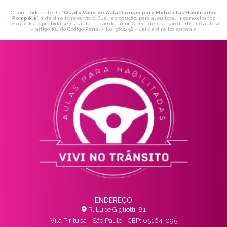
O conteúdo do texto "
Qual o Valor de Aula Direção para Motoristas Habilitados
Pompéia
" é de direito reservado. Sua reprodução, parcial ou total, mesmo citando
nossos links, é proibida sem a autorização do autor. Crime de violação de direito autoral
– artigo 184 do Código Penal –
Lei 9610/98 - Lei de direitos autorais
.
ENDEREÇO
R. Lupe Gigliotti, 81
Vila Pirituba - São Paulo - CEP: 05164-095