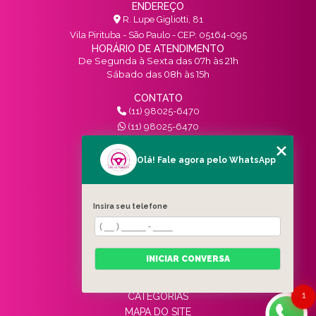
ENDEREÇO
R. Lupe Gigliotti, 81
Vila Pirituba - São Paulo - CEP: 05164-095
HORÁRIO DE ATENDIMENTO
De Segunda à Sexta das 07h às 21h
Sábado das 08h às 15h
CONTATO
(11) 98025-6470
(11) 98025-6470
contato@vivinotransito.com.br
SIGA-NOS!
Olá! Fale agora pelo WhatsApp
MENU
Insira seu telefone
HOME
QUEM SOMOS
SERVIÇOS
INICIAR CONVERSA
BLOG
CONTATO
1
CATEGORIAS
MAPA DO SITE