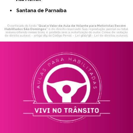
Santana de Parnaíba
O conteúdo do texto "
Qual o Valor de Aula de Volante para Motoristas Recém
Habilitados São Domingos
" é de direito reservado. Sua reprodução, parcial ou total,
mesmo citando nossos links, é proibida sem a autorização do autor. Crime de violação
de direito autoral – artigo 184 do Código Penal –
Lei 9610/98 - Lei de direitos autorais
.