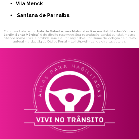
Vila Menck
Santana de Parnaíba
O conteúdo do texto "
Aula de Volante para Motoristas Recém Habilitados Valores
Jardim Santa Mônica
" é de direito reservado. Sua reprodução, parcial ou total, mesmo
citando nossos links, é proibida sem a autorização do autor. Crime de violação de direito
autoral – artigo 184 do Código Penal –
Lei 9610/98 - Lei de direitos autorais
.