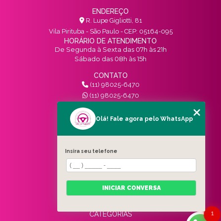
ENDEREÇO
R. Lupe Gigliotti, 81
Vila Pirituba - São Paulo - CEP: 05164-095
HORÁRIO DE ATENDIMENTO
De Segunda à Sexta das 07h às 21h
Sábado das 08h às 15h
CONTATO
(11) 98025-6470
(11) 98025-6470
contato@vivinotransito.com.br
SIGA-NOS!
Olá! Fale agora pelo WhatsApp
MENU
Insira seu telefone
HOME
QUEM SOMOS
SERVIÇOS
INICIAR CONVERSA
BLOG
CONTATO
1
CATEGORIAS