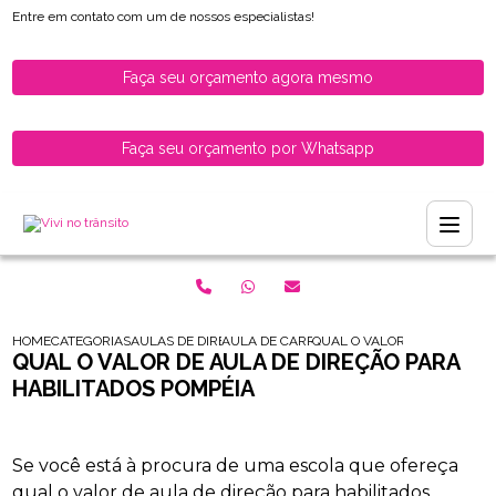
Entre em contato com um de nossos especialistas!
Faça seu orçamento agora mesmo
Faça seu orçamento por Whatsapp
HOME
CATEGORIAS
AULAS DE DIRECAO PARA HABILITADOS
AULA DE CARRO PARA MOTORISTAS RECEM
QUAL O VALOR DE AULA DE 
QUAL O VALOR DE AULA DE DIREÇÃO PARA
HABILITADOS POMPÉIA
Se você está à procura de uma escola que ofereça
qual o valor de aula de direção para habilitados