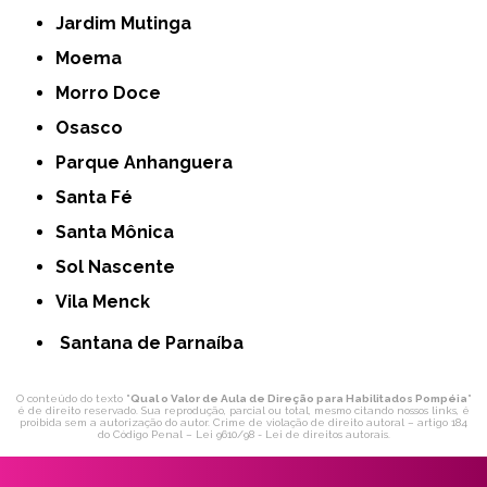
Jardim Mutinga
Moema
Morro Doce
Osasco
Parque Anhanguera
Santa Fé
Santa Mônica
Sol Nascente
Vila Menck
Santana de Parnaíba
O conteúdo do texto "
Qual o Valor de Aula de Direção para Habilitados Pompéia
"
é de direito reservado. Sua reprodução, parcial ou total, mesmo citando nossos links, é
proibida sem a autorização do autor. Crime de violação de direito autoral – artigo 184
do Código Penal –
Lei 9610/98 - Lei de direitos autorais
.