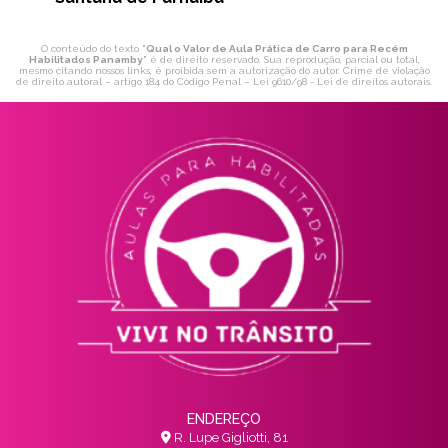
O conteúdo do texto "
Qual o Valor de Aula Prática de Carro para Recém
Habilitados Panamby
" é de direito reservado. Sua reprodução, parcial ou total,
mesmo citando nossos links, é proibida sem a autorização do autor. Crime de violação
de direito autoral – artigo 184 do Código Penal –
Lei 9610/98 - Lei de direitos autorais
.
ENDEREÇO
R. Lupe Gigliotti, 81