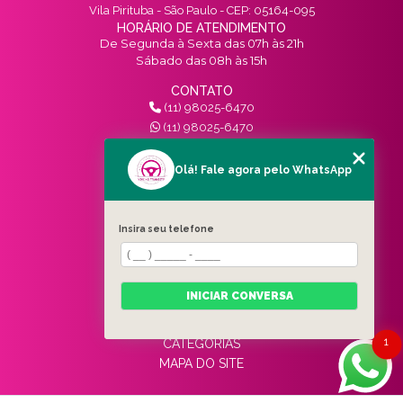
Vila Pirituba - São Paulo - CEP: 05164-095
HORÁRIO DE ATENDIMENTO
De Segunda à Sexta das 07h às 21h
Sábado das 08h às 15h
CONTATO
(11) 98025-6470
(11) 98025-6470
contato@vivinotransito.com.br
SIGA-NOS!
Olá! Fale agora pelo WhatsApp
MENU
Insira seu telefone
HOME
QUEM SOMOS
SERVIÇOS
INICIAR CONVERSA
BLOG
CONTATO
1
CATEGORIAS
MAPA DO SITE