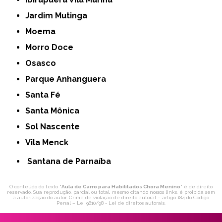
Jardim Mutinga
Moema
Morro Doce
Osasco
Parque Anhanguera
Santa Fé
Santa Mônica
Sol Nascente
Vila Menck
Santana de Parnaíba
O conteúdo do texto "
Aula de Carro para Habilitados Chora Menino
" é de direito
reservado. Sua reprodução, parcial ou total, mesmo citando nossos links, é proibida sem
a autorização do autor. Crime de violação de direito autoral – artigo 184 do Código
Penal –
Lei 9610/98 - Lei de direitos autorais
.