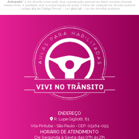
Anhembi
" é de direito reservado. Sua reprodução, parcial ou total, mesmo citando
nossos links, é proibida sem a autorização do autor. Crime de violação de direito autoral
– artigo 184 do Código Penal –
Lei 9610/98 - Lei de direitos autorais
.
ENDEREÇO
R. Lupe Gigliotti, 81
Vila Pirituba - São Paulo - CEP: 05164-095
HORÁRIO DE ATENDIMENTO
De Segunda à Sexta das 07h às 21h