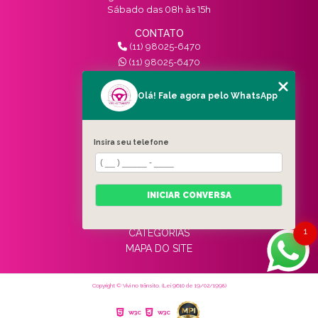
Sábado das 08h às 15h
CONTATO
(11) 98025-6470
(11) 98025-6470
contato@vivinotransito.com.br
SIGA-NOS!
Olá! Fale agora pelo WhatsApp
MENU
Insira seu telefone
HOME
QUEM SOMOS
SERVIÇOS
INICIAR CONVERSA
BLOG
CONTATO
1
CATEGORIAS
MAPA DO SITE
Copyright © Vivi no trânsito. (Lei 9610 de 19/02/1998)
W3C
W3C