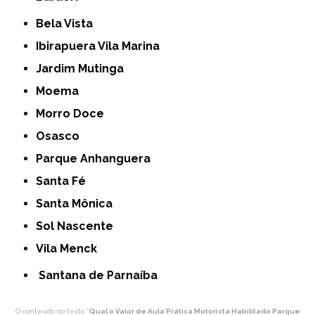
Bela Vista
Ibirapuera Vila Marina
Jardim Mutinga
Moema
Morro Doce
Osasco
Parque Anhanguera
Santa Fé
Santa Mônica
Sol Nascente
Vila Menck
Santana de Parnaíba
O conteúdo do texto "
Qual o Valor de Aula Prática Motorista Habilitado Parque