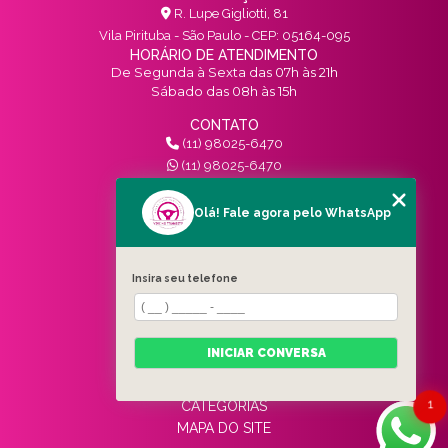
R. Lupe Gigliotti, 81
Vila Pirituba - São Paulo - CEP: 05164-095
HORÁRIO DE ATENDIMENTO
De Segunda à Sexta das 07h às 21h
Sábado das 08h às 15h
CONTATO
(11) 98025-6470
(11) 98025-6470
contato@vivinotransito.com.br
SIGA-NOS!
Olá! Fale agora pelo WhatsApp
MENU
Insira seu telefone
HOME
QUEM SOMOS
SERVIÇOS
INICIAR CONVERSA
BLOG
CONTATO
1
CATEGORIAS
MAPA DO SITE