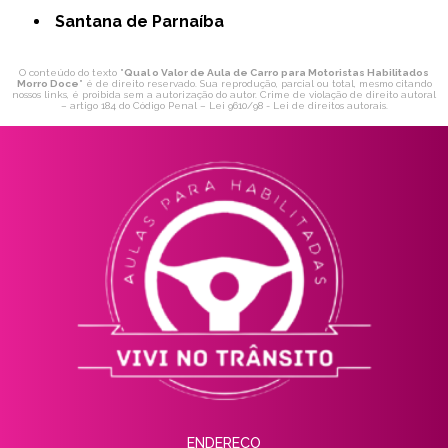
Santana de Parnaíba
O conteúdo do texto "
Qual o Valor de Aula de Carro para Motoristas Habilitados
Morro Doce
" é de direito reservado. Sua reprodução, parcial ou total, mesmo citando
nossos links, é proibida sem a autorização do autor. Crime de violação de direito autoral
– artigo 184 do Código Penal –
Lei 9610/98 - Lei de direitos autorais
.
ENDEREÇO