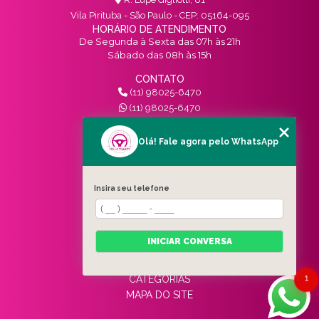
Vila Pirituba - São Paulo - CEP: 05164-095
HORÁRIO DE ATENDIMENTO
De Segunda à Sexta das 07h às 21h
Sábado das 08h às 15h
CONTATO
(11) 98025-6470
(11) 98025-6470
contato@vivinotransito.com.br
SIGA-NOS!
Olá! Fale agora pelo WhatsApp
MENU
Insira seu telefone
HOME
QUEM SOMOS
SERVIÇOS
INICIAR CONVERSA
BLOG
CONTATO
1
CATEGORIAS
MAPA DO SITE