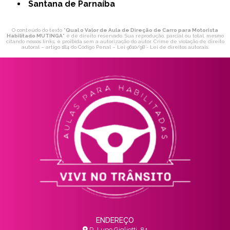
Santana de Parnaíba
O conteúdo do texto "
Qual o Valor de Aula de Direção de Carro para Motorista
Habilitado MUTINGA
" é de direito reservado. Sua reprodução, parcial ou total, mesmo
citando nossos links, é proibida sem a autorização do autor. Crime de violação de direito
autoral – artigo 184 do Código Penal –
Lei 9610/98 - Lei de direitos autorais
.
ENDEREÇO
R. Lupe Gigliotti, 81