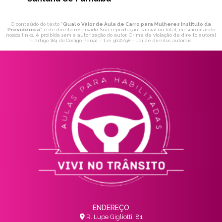
O conteúdo do texto "
Qual o Valor de Aula de Carro para Mulheres Instituto da
Previdência
" é de direito reservado. Sua reprodução, parcial ou total, mesmo citando
nossos links, é proibida sem a autorização do autor. Crime de violação de direito autoral
– artigo 184 do Código Penal –
Lei 9610/98 - Lei de direitos autorais
.
ENDEREÇO
R. Lupe Gigliotti, 81