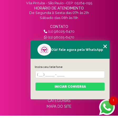
Vila Pirituba - São Paulo - CEP: 05164-095
HORÁRIO DE ATENDIMENTO
De Segunda à Sexta das 07h às 21h
Sábado das 08h às 15h
CONTATO
(11) 98025-6470
(11) 98025-6470
contato@vivinotransito.com.br
SIGA-NOS!
Olá! Fale agora pelo WhatsApp
MENU
Insira seu telefone
HOME
QUEM SOMOS
SERVIÇOS
INICIAR CONVERSA
BLOG
CONTATO
1
CATEGORIAS
MAPA DO SITE