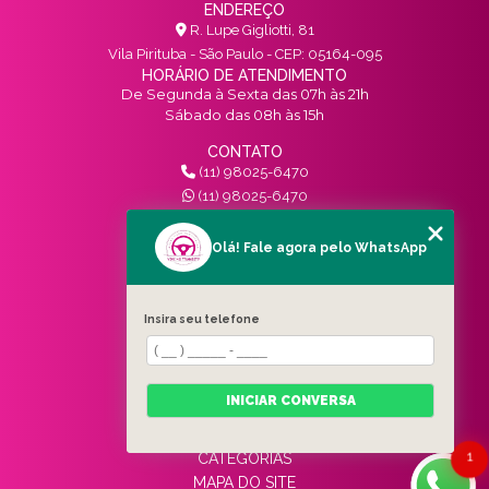
ENDEREÇO
R. Lupe Gigliotti, 81
Vila Pirituba - São Paulo - CEP: 05164-095
HORÁRIO DE ATENDIMENTO
De Segunda à Sexta das 07h às 21h
Sábado das 08h às 15h
CONTATO
(11) 98025-6470
(11) 98025-6470
contato@vivinotransito.com.br
SIGA-NOS!
Olá! Fale agora pelo WhatsApp
MENU
Insira seu telefone
HOME
QUEM SOMOS
SERVIÇOS
INICIAR CONVERSA
BLOG
CONTATO
1
CATEGORIAS
MAPA DO SITE