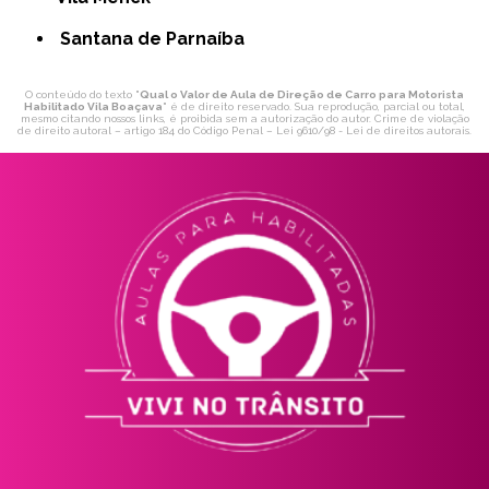
Santana de Parnaíba
O conteúdo do texto "
Qual o Valor de Aula de Direção de Carro para Motorista
Habilitado Vila Boaçava
" é de direito reservado. Sua reprodução, parcial ou total,
mesmo citando nossos links, é proibida sem a autorização do autor. Crime de violação
de direito autoral – artigo 184 do Código Penal –
Lei 9610/98 - Lei de direitos autorais
.