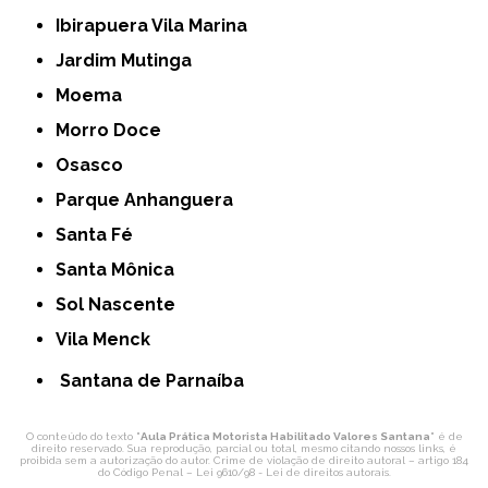
Ibirapuera Vila Marina
Jardim Mutinga
Moema
Morro Doce
Osasco
Parque Anhanguera
Santa Fé
Santa Mônica
Sol Nascente
Vila Menck
Santana de Parnaíba
O conteúdo do texto "
Aula Prática Motorista Habilitado Valores Santana
" é de
direito reservado. Sua reprodução, parcial ou total, mesmo citando nossos links, é
proibida sem a autorização do autor. Crime de violação de direito autoral – artigo 184
do Código Penal –
Lei 9610/98 - Lei de direitos autorais
.