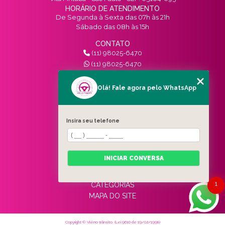
HORÁRIO DE ATENDIMENTO
De Segunda à Sexta das 07h às 21h
Sábado das 08h às 15h
CONTATO
(11) 98025-6470
(11) 98025-6470
contato@vivinotransito.com.br
SIGA-NOS!
Olá! Fale agora pelo WhatsApp
MENU
Insira seu telefone
HOME
QUEM SOMOS
SERVIÇOS
INICIAR CONVERSA
BLOG
CONTATO
1
CATEGORIAS
MAPA DO SITE
Copyright © Vivi no trânsito. (Lei 9610 de 19/02/1998)