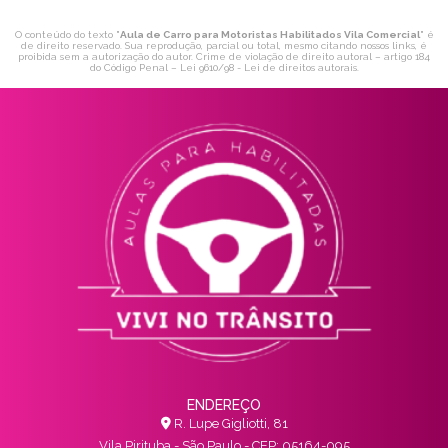
O conteúdo do texto "
Aula de Carro para Motoristas Habilitados Vila Comercial
" é
de direito reservado. Sua reprodução, parcial ou total, mesmo citando nossos links, é
proibida sem a autorização do autor. Crime de violação de direito autoral – artigo 184
do Código Penal –
Lei 9610/98 - Lei de direitos autorais
.
ENDEREÇO
R. Lupe Gigliotti, 81
Vila Pirituba - São Paulo - CEP: 05164-095