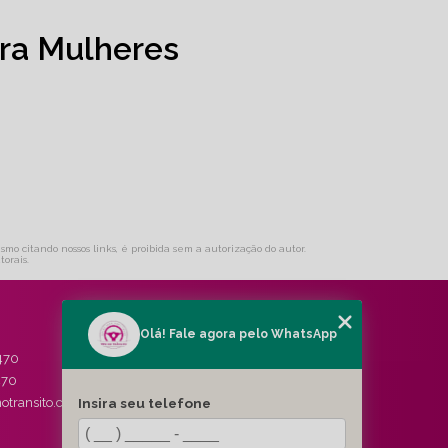
ra Mulheres
esmo citando nossos links, é proibida sem a autorização do autor.
torais
.
Olá! Fale agora pelo WhatsApp
MENU
470
HOME
470
QUEM SOMOS
Insira seu telefone
otransito.com.br
SERVIÇOS
BLOG
CONTATO