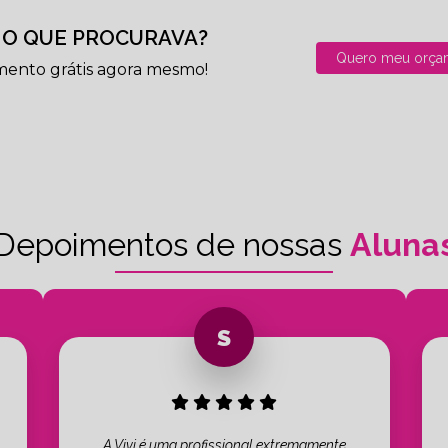
O QUE PROCURAVA?
Quero meu orça
mento grátis agora mesmo!
Depoimentos de nossas
Aluna
A Vivi é uma profissional extremamente