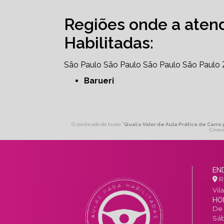
Regiões onde a aten
Habilitadas:
São Paulo
São Paulo
São Paulo
São Paulo
Barueri
O conteúdo do texto "
Qual o Valor de Aula Prática de Carro 
Crime
EN
R.
Vil
HO
De 
Sáb