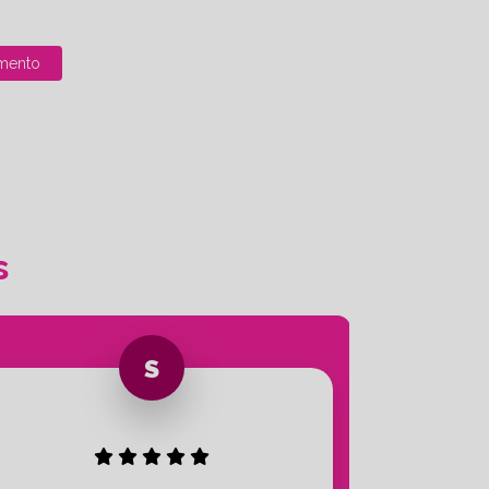
mento
s