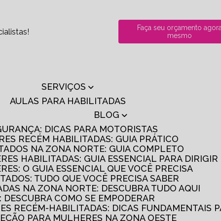
Faça seu orçamento agor
alistas!
mesmo
SERVIÇOS
AULAS PARA HABILITADAS
BLOG
GURANÇA: DICAS PARA MOTORISTAS
RES RECÉM HABILITADAS: GUIA PRÁTICO
ITADOS NA ZONA NORTE: GUIA COMPLETO
RES HABILITADAS: GUIA ESSENCIAL PARA DIRIGI
RES: O GUIA ESSENCIAL QUE VOCÊ PRECISA
ITADOS: TUDO QUE VOCÊ PRECISA SABER
TADAS NA ZONA NORTE: DESCUBRA TUDO AQUI
S: DESCUBRA COMO SE EMPODERAR
RES RECÉM-HABILITADAS: DICAS FUNDAMENTAIS 
IREÇÃO PARA MULHERES NA ZONA OESTE