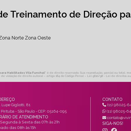
de Treinamento de Direção pa
Zona Norte
Zona Oeste
para Habilitados Vila Funchal
" é de direito reservado. Sua reprodução, parcial ou total, m
 de violação de direito autoral – artigo 184 do Código Penal –
Lei 9610/98 - Lei de direitos au
DEREÇO
CONTATO
 Lupe Gigliotti, 81
(11) 98025-6
a Pirituba - São Paulo - CEP: 05164-095
(11) 98025-6
RÁRIO DE ATENDIMENTO
contato@vivin
Segunda à Sexta das 07h às 21h
SIGA-NOS!
ado das 08h às 15h