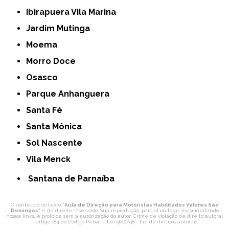
Ibirapuera Vila Marina
Jardim Mutinga
Moema
Morro Doce
Osasco
Parque Anhanguera
Santa Fé
Santa Mônica
Sol Nascente
Vila Menck
Santana de Parnaíba
O conteúdo do texto "
Aula de Direção para Motoristas Habilitados Valores São
Domingos
" é de direito reservado. Sua reprodução, parcial ou total, mesmo citando
nossos links, é proibida sem a autorização do autor. Crime de violação de direito autoral
– artigo 184 do Código Penal –
Lei 9610/98 - Lei de direitos autorais
.