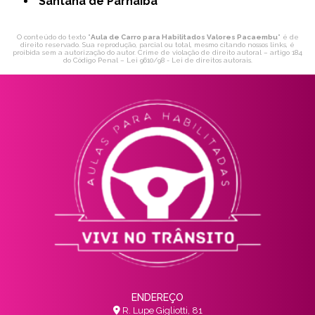
Santana de Parnaíba
O conteúdo do texto "
Aula de Carro para Habilitados Valores Pacaembu
" é de
direito reservado. Sua reprodução, parcial ou total, mesmo citando nossos links, é
proibida sem a autorização do autor. Crime de violação de direito autoral – artigo 184
do Código Penal –
Lei 9610/98 - Lei de direitos autorais
.
ENDEREÇO
R. Lupe Gigliotti, 81