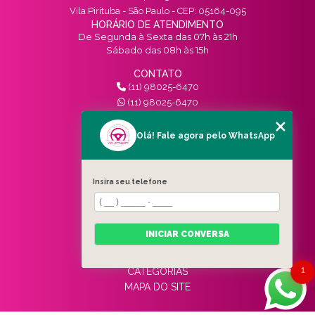
Vila Pirituba - São Paulo - CEP: 05164-095
HORÁRIO DE ATENDIMENTO
De Segunda à Sexta das 07h às 21h
Sábado das 08h às 15h
CONTATO
(11) 98025-6470
(11) 98025-6470
contato@vivinotransito.com.br
SIGA-NOS!
Olá! Fale agora pelo WhatsApp
MENU
Insira seu telefone
HOME
QUEM SOMOS
SERVIÇOS
INICIAR CONVERSA
BLOG
CONTATO
1
CATEGORIAS
MAPA DO SITE