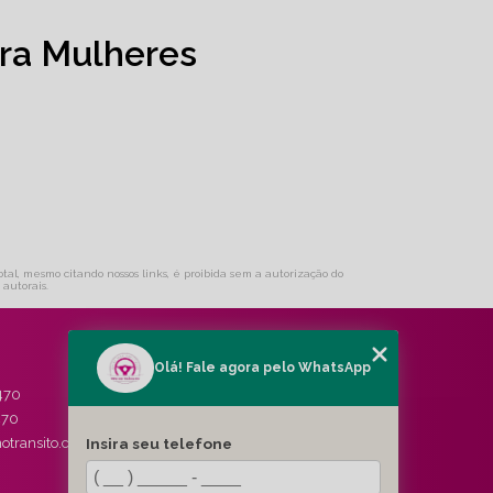
ra Mulheres
otal, mesmo citando nossos links, é proibida sem a autorização do
s autorais
.
Olá! Fale agora pelo WhatsApp
MENU
470
HOME
470
QUEM SOMOS
Insira seu telefone
otransito.com.br
SERVIÇOS
BLOG
CONTATO