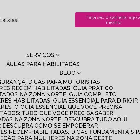
Faça seu orçamento agor
alistas!
mesmo
SERVIÇOS
AULAS PARA HABILITADAS
BLOG
GURANÇA: DICAS PARA MOTORISTAS
RES RECÉM HABILITADAS: GUIA PRÁTICO
ITADOS NA ZONA NORTE: GUIA COMPLETO
RES HABILITADAS: GUIA ESSENCIAL PARA DIRIGI
RES: O GUIA ESSENCIAL QUE VOCÊ PRECISA
ITADOS: TUDO QUE VOCÊ PRECISA SABER
TADAS NA ZONA NORTE: DESCUBRA TUDO AQUI
S: DESCUBRA COMO SE EMPODERAR
RES RECÉM-HABILITADAS: DICAS FUNDAMENTAIS 
IREÇÃO PARA MULHERES NA ZONA OESTE