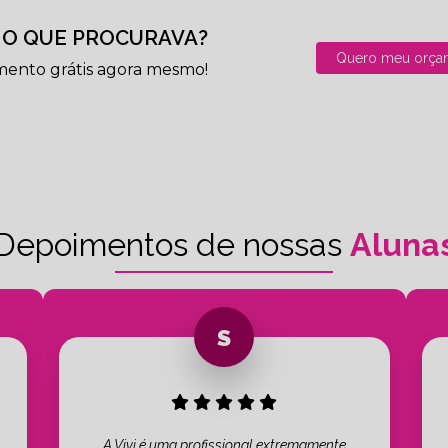
O QUE PROCURAVA?
Quero meu orça
mento grátis agora mesmo!
Depoimentos de nossas
Aluna
A Vivi é uma profissional extremamente