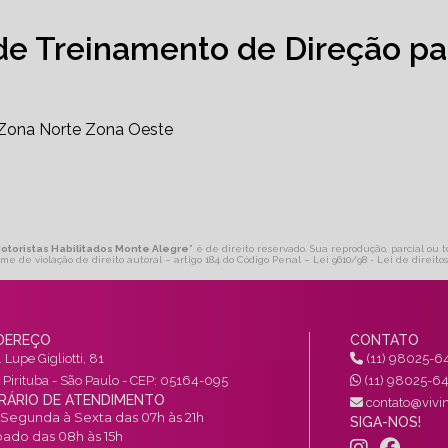
de Treinamento de Direção pa
Zona Norte
Zona Oeste
Motoristas Habilitados Monte Alegre
" é de direito reservado. Sua reprodução, parcial ou t
ime de violação de direito autoral – artigo 184 do Código Penal –
Lei 9610/98 - Lei de direito
DEREÇO
CONTATO
 Lupe Gigliotti, 81
(11) 98025-6
a Pirituba - São Paulo - CEP: 05164-095
(11) 98025-6
RÁRIO DE ATENDIMENTO
contato@vivin
Segunda à Sexta das 07h às 21h
SIGA-NOS!
ado das 08h às 15h