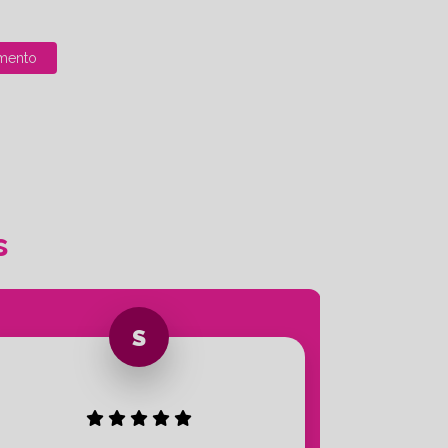
mento
s