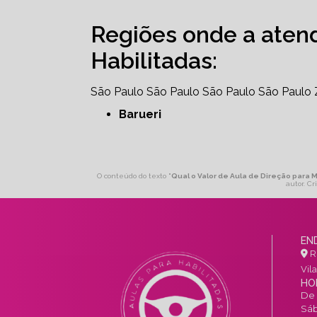
Regiões onde a aten
Habilitadas:
São Paulo
São Paulo
São Paulo
São Paulo
Barueri
O conteúdo do texto "
Qual o Valor de Aula de Direção para 
autor. Cr
EN
R.
Vil
HO
De 
Sáb