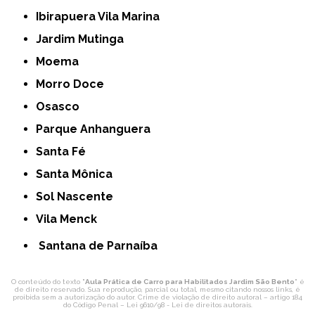
Ibirapuera Vila Marina
Jardim Mutinga
Moema
Morro Doce
Osasco
Parque Anhanguera
Santa Fé
Santa Mônica
Sol Nascente
Vila Menck
Santana de Parnaíba
O conteúdo do texto "
Aula Prática de Carro para Habilitados Jardim São Bento
" é
de direito reservado. Sua reprodução, parcial ou total, mesmo citando nossos links, é
proibida sem a autorização do autor. Crime de violação de direito autoral – artigo 184
do Código Penal –
Lei 9610/98 - Lei de direitos autorais
.