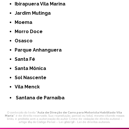
Ibirapuera Vila Marina
Jardim Mutinga
Moema
Morro Doce
Osasco
Parque Anhanguera
Santa Fé
Santa Mônica
Sol Nascente
Vila Menck
Santana de Parnaíba
O conteúdo do texto "
Aula de Direção de Carro para Motorista Habilitado Vila
Maria
" é de direito reservado. Sua reprodução, parcial ou total, mesmo citando nossos
links, é proibida sem a autorização do autor. Crime de violação de direito autoral –
artigo 184 do Código Penal –
Lei 9610/98 - Lei de direitos autorais
.