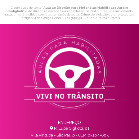
O conteúdo do texto "
Aula de Direção para Motoristas Habilitados Jardim
Bonfiglioli
" é de direito reservado. Sua reprodução, parcial ou total, mesmo citando
nossos links, é proibida sem a autorização do autor. Crime de violação de direito autoral
– artigo 184 do Código Penal –
Lei 9610/98 - Lei de direitos autorais
.
ENDEREÇO
R. Lupe Gigliotti, 81
Vila Pirituba - São Paulo - CEP: 05164-095