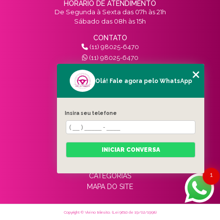
HORÁRIO DE ATENDIMENTO
De Segunda à Sexta das 07h às 21h
Sábado das 08h às 15h
CONTATO
(11) 98025-6470
(11) 98025-6470
contato@vivinotransito.com.br
SIGA-NOS!
Olá! Fale agora pelo WhatsApp
MENU
Insira seu telefone
HOME
QUEM SOMOS
SERVIÇOS
INICIAR CONVERSA
BLOG
CONTATO
1
CATEGORIAS
MAPA DO SITE
Copyright © Vivi no trânsito. (Lei 9610 de 19/02/1998)