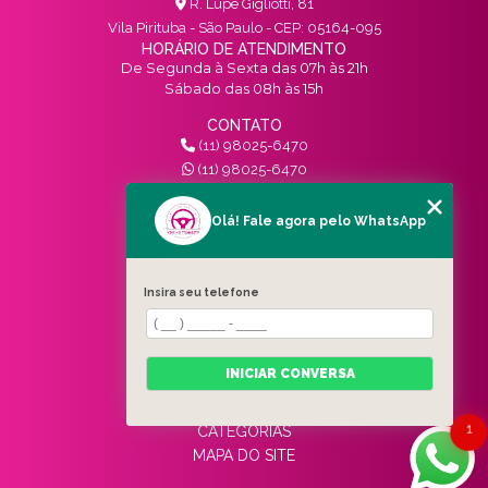
R. Lupe Gigliotti, 81
Vila Pirituba - São Paulo - CEP: 05164-095
HORÁRIO DE ATENDIMENTO
De Segunda à Sexta das 07h às 21h
Sábado das 08h às 15h
CONTATO
(11) 98025-6470
(11) 98025-6470
contato@vivinotransito.com.br
SIGA-NOS!
Olá! Fale agora pelo WhatsApp
MENU
Insira seu telefone
HOME
QUEM SOMOS
SERVIÇOS
INICIAR CONVERSA
BLOG
CONTATO
1
CATEGORIAS
MAPA DO SITE