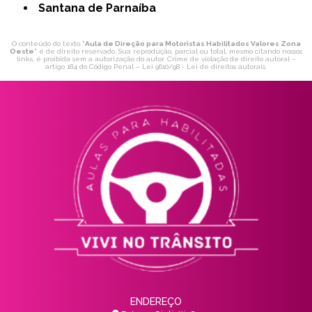
Santana de Parnaíba
O conteúdo do texto "
Aula de Direção para Motoristas Habilitados Valores Zona
Oeste
" é de direito reservado. Sua reprodução, parcial ou total, mesmo citando nossos
links, é proibida sem a autorização do autor. Crime de violação de direito autoral –
artigo 184 do Código Penal –
Lei 9610/98 - Lei de direitos autorais
.
ENDEREÇO