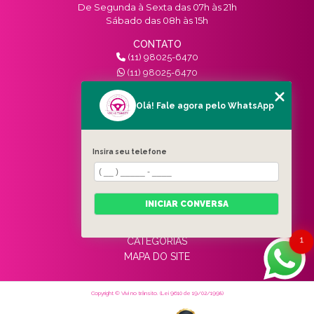
De Segunda à Sexta das 07h às 21h
Sábado das 08h às 15h
CONTATO
(11) 98025-6470
(11) 98025-6470
contato@vivinotransito.com.br
SIGA-NOS!
Olá! Fale agora pelo WhatsApp
MENU
Insira seu telefone
HOME
QUEM SOMOS
SERVIÇOS
INICIAR CONVERSA
BLOG
CONTATO
1
CATEGORIAS
MAPA DO SITE
Copyright © Vivi no trânsito. (Lei 9610 de 19/02/1998)