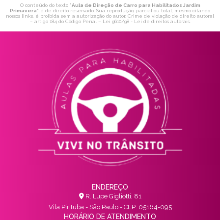
O conteúdo do texto "
Aula de Direção de Carro para Habilitados Jardim
Primavera
" é de direito reservado. Sua reprodução, parcial ou total, mesmo citando
nossos links, é proibida sem a autorização do autor. Crime de violação de direito autoral
– artigo 184 do Código Penal –
Lei 9610/98 - Lei de direitos autorais
.
ENDEREÇO
R. Lupe Gigliotti, 81
Vila Pirituba - São Paulo - CEP: 05164-095
HORÁRIO DE ATENDIMENTO