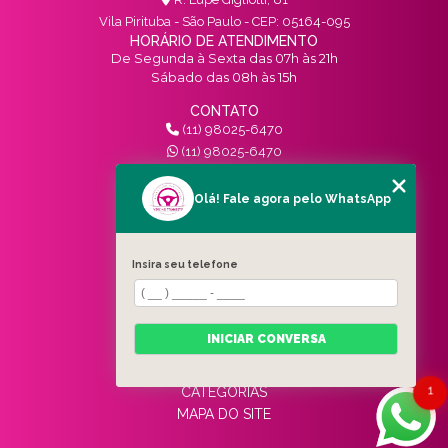
Vila Pirituba - São Paulo - CEP: 05164-095
HORÁRIO DE ATENDIMENTO
De Segunda à Sexta das 07h às 21h
Sábado das 08h às 15h
CONTATO
(11) 98025-6470
(11) 98025-6470
contato@vivinotransito.com.br
SIGA-NOS!
Olá! Fale agora pelo WhatsApp
MENU
Insira seu telefone
HOME
QUEM SOMOS
SERVIÇOS
INICIAR CONVERSA
BLOG
CONTATO
1
CATEGORIAS
MAPA DO SITE