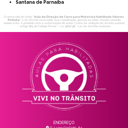
Santana de Parnaíba
O conteúdo do texto "
Aula de Direção de Carro para Motorista Habilitado Valores
Pirituba
" é de direito reservado. Sua reprodução, parcial ou total, mesmo citando
nossos links, é proibida sem a autorização do autor. Crime de violação de direito autoral
– artigo 184 do Código Penal –
Lei 9610/98 - Lei de direitos autorais
.
ENDEREÇO
R. Lupe Gigliotti, 81