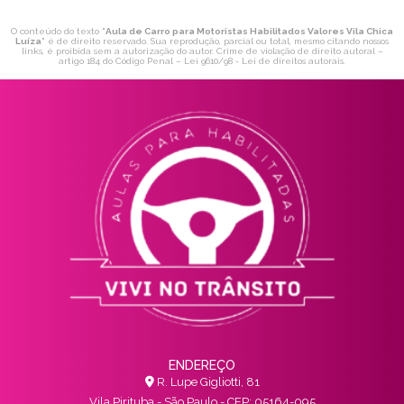
O conteúdo do texto "
Aula de Carro para Motoristas Habilitados Valores Vila Chica
Luíza
" é de direito reservado. Sua reprodução, parcial ou total, mesmo citando nossos
links, é proibida sem a autorização do autor. Crime de violação de direito autoral –
artigo 184 do Código Penal –
Lei 9610/98 - Lei de direitos autorais
.
ENDEREÇO
R. Lupe Gigliotti, 81
Vila Pirituba - São Paulo - CEP: 05164-095