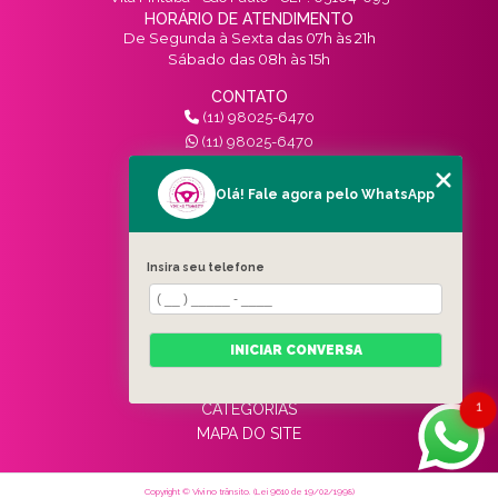
HORÁRIO DE ATENDIMENTO
De Segunda à Sexta das 07h às 21h
Sábado das 08h às 15h
CONTATO
(11) 98025-6470
(11) 98025-6470
contato@vivinotransito.com.br
SIGA-NOS!
Olá! Fale agora pelo WhatsApp
MENU
Insira seu telefone
HOME
QUEM SOMOS
SERVIÇOS
INICIAR CONVERSA
BLOG
CONTATO
1
CATEGORIAS
MAPA DO SITE
Copyright © Vivi no trânsito. (Lei 9610 de 19/02/1998)