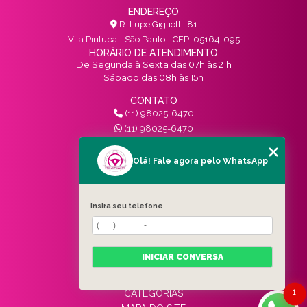
ENDEREÇO
R. Lupe Gigliotti, 81
Vila Pirituba - São Paulo - CEP: 05164-095
HORÁRIO DE ATENDIMENTO
De Segunda à Sexta das 07h às 21h
Sábado das 08h às 15h
CONTATO
(11) 98025-6470
(11) 98025-6470
contato@vivinotransito.com.br
SIGA-NOS!
Olá! Fale agora pelo WhatsApp
MENU
Insira seu telefone
HOME
QUEM SOMOS
SERVIÇOS
INICIAR CONVERSA
BLOG
CONTATO
1
CATEGORIAS