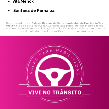
Vila Menck
Santana de Parnaíba
O conteúdo do texto "
Aula de Direção de Carro para Motorista Habilitado Vila
Ursulina
" é de direito reservado. Sua reprodução, parcial ou total, mesmo citando
nossos links, é proibida sem a autorização do autor. Crime de violação de direito autoral
– artigo 184 do Código Penal –
Lei 9610/98 - Lei de direitos autorais
.