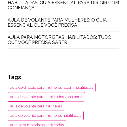
HABILITADAS: GUIA ESSENCIAL PARA DIRIGIR COM
CONFIANÇA
AULA DE VOLANTE PARA MULHERES: O GUIA
ESSENCIAL QUE VOCÊ PRECISA
AULA PARA MOTORISTAS HABILITADOS: TUDO
QUE VOCÊ PRECISA SABER
AULA PARA MULHERES HABILITADAS NA ZONA
NORTE: DESCUBRA TUDO AQUI
AULA PRÁTICA PARA MULHERES: DESCUBRA
Tags
COMO SE EMPODERAR
aula de direção para mulheres recém habilitadas
AULAS PRÁTICAS PARA MULHERES RECÉM-
HABILITADAS: DICAS FUNDAMENTAIS PARA
aula de volante para habilitados zona norte
DIRIGIR COM CONFIANÇA
aula de volante para mulheres
CONSELHOS ESSENCIAIS DE DIREÇÃO PARA
aula de volante para mulheres habilitadas
MULHERES NA ZONA OESTE
aula para motoristas habilitadas