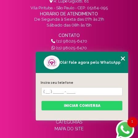
GUIA COMPLETO QUE VOCÊ PRECISA
R. Lupe Gigliotti, 81
Vila Pirituba - São Paulo - CEP: 05164-095
HORÁRIO DE ATENDIMENTO
TREINAMENTO PARA PESSOAS HABILITADAS: O
De Segunda à Sexta das 07h às 21h
GUIA ESSENCIAL PARA SUCESSO
Sábado das 08h às 15h
CONTATO
(11) 98025-6470
(11) 98025-6470
contato@vivinotransito.com.br
SIGA-NOS!
Olá! Fale agora pelo WhatsApp
MENU
Insira seu telefone
HOME
QUEM SOMOS
SERVIÇOS
INICIAR CONVERSA
BLOG
CONTATO
1
CATEGORIAS
MAPA DO SITE