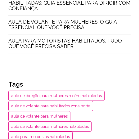
HABILITADAS: GUIA ESSENCIAL PARA DIRIGIR COM
CONFIANÇA
AULA DE VOLANTE PARA MULHERES: O GUIA
ESSENCIAL QUE VOCÊ PRECISA
AULA PARA MOTORISTAS HABILITADOS: TUDO
QUE VOCÊ PRECISA SABER
AULA PARA MULHERES HABILITADAS NA ZONA
NORTE: DESCUBRA TUDO AQUI
AULA PRÁTICA PARA MULHERES: DESCUBRA
Tags
COMO SE EMPODERAR
aula de direção para mulheres recém habilitadas
AULAS PRÁTICAS PARA MULHERES RECÉM-
HABILITADAS: DICAS FUNDAMENTAIS PARA
aula de volante para habilitados zona norte
DIRIGIR COM CONFIANÇA
aula de volante para mulheres
CONSELHOS ESSENCIAIS DE DIREÇÃO PARA
aula de volante para mulheres habilitadas
MULHERES NA ZONA OESTE
aula para motoristas habilitadas