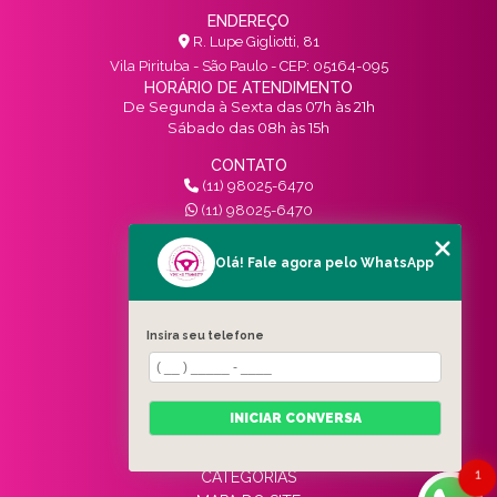
ENDEREÇO
R. Lupe Gigliotti, 81
Vila Pirituba - São Paulo - CEP: 05164-095
HORÁRIO DE ATENDIMENTO
De Segunda à Sexta das 07h às 21h
Sábado das 08h às 15h
CONTATO
(11) 98025-6470
(11) 98025-6470
contato@vivinotransito.com.br
SIGA-NOS!
Olá! Fale agora pelo WhatsApp
MENU
Insira seu telefone
HOME
QUEM SOMOS
SERVIÇOS
INICIAR CONVERSA
BLOG
CONTATO
1
CATEGORIAS