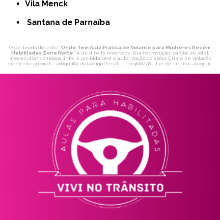
Vila Menck
Santana de Parnaíba
O conteúdo do texto "
Onde Tem Aula Prática de Volante para Mulheres Recém
Habilitadas Zona Norte
" é de direito reservado. Sua reprodução, parcial ou total,
mesmo citando nossos links, é proibida sem a autorização do autor. Crime de violação
de direito autoral – artigo 184 do Código Penal –
Lei 9610/98 - Lei de direitos autorais
.