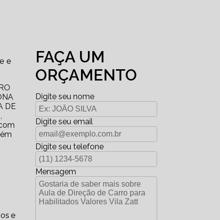
FAÇA UM
e e
ORÇAMENTO
RRO
Digite seu nome
ONA
A DE
,
Digite seu email
 com
além
Digite seu telefone
Mensagem
dos e