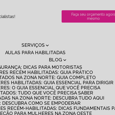
Faça seu orçamento agor
alistas!
mesmo
SERVIÇOS
AULAS PARA HABILITADAS
BLOG
GURANÇA: DICAS PARA MOTORISTAS
RES RECÉM HABILITADAS: GUIA PRÁTICO
ITADOS NA ZONA NORTE: GUIA COMPLETO
RES HABILITADAS: GUIA ESSENCIAL PARA DIRIGI
RES: O GUIA ESSENCIAL QUE VOCÊ PRECISA
ITADOS: TUDO QUE VOCÊ PRECISA SABER
TADAS NA ZONA NORTE: DESCUBRA TUDO AQUI
S: DESCUBRA COMO SE EMPODERAR
RES RECÉM-HABILITADAS: DICAS FUNDAMENTAIS 
IREÇÃO PARA MULHERES NA ZONA OESTE