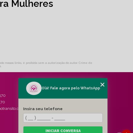
ra Mulheres
ndo nossos links, é proibida sem a autorização do autor. Crime de
s
.
Olá! Fale agora pelo WhatsApp
MENU
470
HOME
470
QUEM SOMOS
Insira seu telefone
otransito.com.br
SERVIÇOS
BLOG
CONTATO
CATEGORIAS
INICIAR CONVERSA