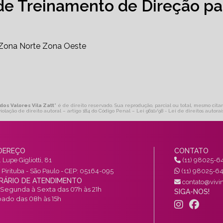
de Treinamento de Direção pa
Zona Norte
Zona Oeste
dos Valores Vila Zatt
" é de direito reservado. Sua reprodução, parcial ou total, mesmo cita
violação de direito autoral – artigo 184 do Código Penal –
Lei 9610/98 - Lei de direitos autorai
DEREÇO
CONTATO
 Lupe Gigliotti, 81
(11) 98025-6
a Pirituba - São Paulo - CEP: 05164-095
(11) 98025-6
RÁRIO DE ATENDIMENTO
contato@vivin
Segunda à Sexta das 07h às 21h
SIGA-NOS!
ado das 08h às 15h