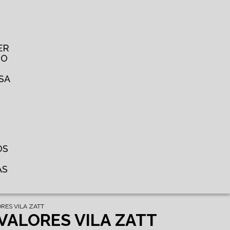
ER
TO
SA
OS
AS
RES VILA ZATT
VALORES VILA ZATT