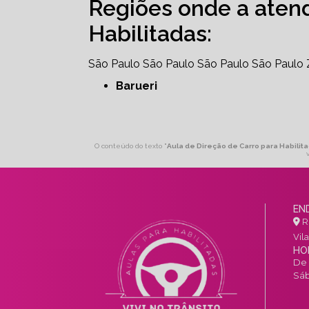
Regiões onde a aten
Habilitadas:
São Paulo
São Paulo
São Paulo
São Paulo
Barueri
O conteúdo do texto "
Aula de Direção de Carro para Habilita
EN
R.
Vil
HO
De 
Sáb