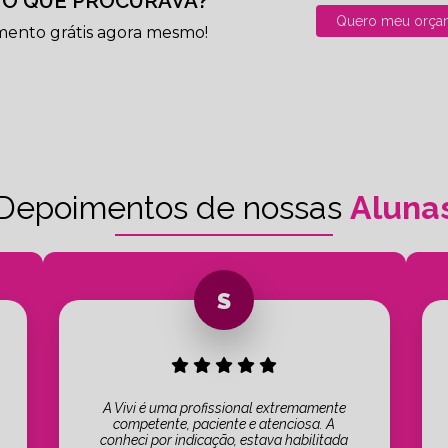
O QUE PROCURAVA?
Quero meu orça
mento grátis agora mesmo!
Depoimentos de nossas
Aluna
A Vivi é uma profissional extremamente
competente, paciente e atenciosa. A
conheci por indicação, estava habilitada