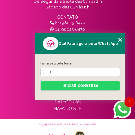
De Segunda à Sexta das 07h às 21h
Sábado das 08h às 15h
CONTATO
(11) 98025-6470
(11) 98025-6470
contato@vivinotransito.com.br
SIGA-NOS!
Olá! Fale agora pelo WhatsApp
MENU
Insira seu telefone
HOME
QUEM SOMOS
SERVIÇOS
INICIAR CONVERSA
BLOG
CONTATO
1
CATEGORIAS
MAPA DO SITE
Copyright © Vivi no trânsito. (Lei 9610 de 19/02/1998)