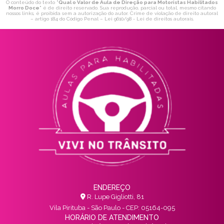
O conteúdo do texto "
Qual o Valor de Aula de Direção para Motoristas Habilitados
Morro Doce
" é de direito reservado. Sua reprodução, parcial ou total, mesmo citando
nossos links, é proibida sem a autorização do autor. Crime de violação de direito autoral
– artigo 184 do Código Penal –
Lei 9610/98 - Lei de direitos autorais
.
ENDEREÇO
R. Lupe Gigliotti, 81
Vila Pirituba - São Paulo - CEP: 05164-095
HORÁRIO DE ATENDIMENTO