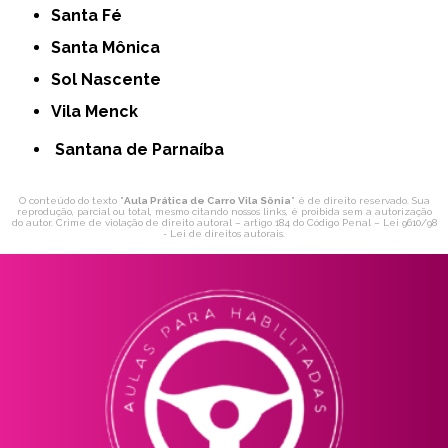
Santa Fé
Santa Mônica
Sol Nascente
Vila Menck
Santana de Parnaíba
O conteúdo do texto "
Aula Prática de Carro Vila Sônia
" é de direito reservado. Sua
reprodução, parcial ou total, mesmo citando nossos links, é proibida sem a autorização
do autor. Crime de violação de direito autoral – artigo 184 do Código Penal –
Lei 9610/98
- Lei de direitos autorais
.