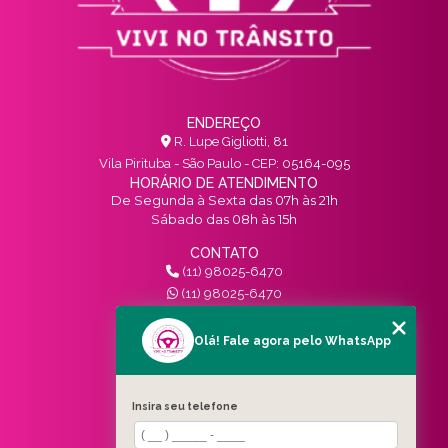
ENDEREÇO
R. Lupe Gigliotti, 81
Vila Pirituba - São Paulo - CEP: 05164-095
HORÁRIO DE ATENDIMENTO
De Segunda à Sexta das 07h às 21h
Sábado das 08h às 15h
CONTATO
(11) 98025-6470
(11) 98025-6470
contato@vivinotransito.com.br
SIGA-NOS!
Olá! Fale agora pelo WhatsApp
MENU
Insira seu telefone
HOME
QUEM SOMOS