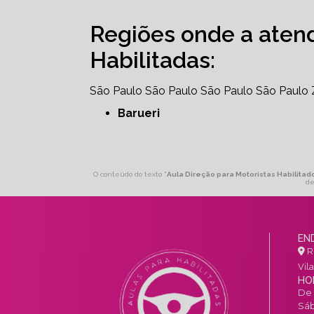
Regiões onde a aten
Habilitadas:
São Paulo
São Paulo
São Paulo
São Paulo
Barueri
O conteúdo do texto "
Aula Direção para Motoristas Habilitado
de
EN
R.
Vil
HO
De 
Sáb