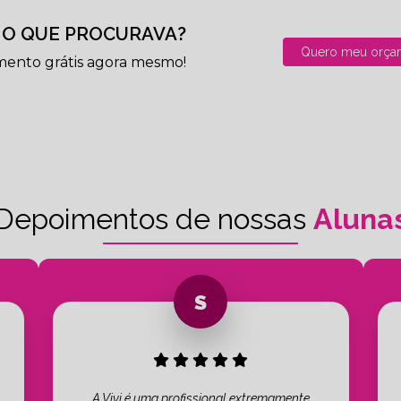
O QUE PROCURAVA?
Quero meu orça
mento grátis agora mesmo!
Depoimentos de nossas
Aluna
A Vivi é uma profissional extremamente