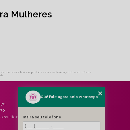
ra Mulheres
citando nossos links, é proibida sem a autorização do autor. Crime
ais
.
Olá! Fale agora pelo WhatsApp
MENU
470
HOME
470
QUEM SOMOS
Insira seu telefone
otransito.com.br
SERVIÇOS
BLOG
CONTATO