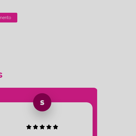
mento
s