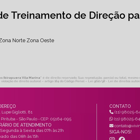
de Treinamento de Direção pa
Zona Norte
Zona Oeste
s Ibirapuera Vila Marina
" é de direito reservado. Sua reprodução, parcial ou total, mesmo 
 violação de direito autoral – artigo 184 do Código Penal –
Lei 9610/98 - Lei de direitos autor
DEREÇO
CONTATO
 Lupe Gigliotti, 81
(11) 98025-6
a Pirituba - São Paulo - CEP: 05164-095
(11) 98025-6
RÁRIO DE ATENDIMENTO
contato@vivin
Segunda à Sexta das 07h às 21h
SIGA-NOS!
ado das 08h às 15h