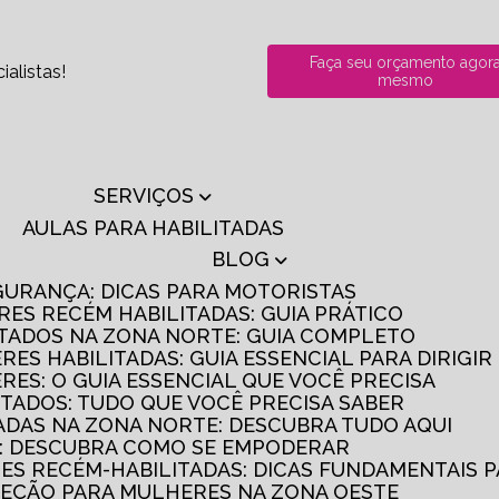
Faça seu orçamento agor
alistas!
mesmo
SERVIÇOS
AULAS PARA HABILITADAS
BLOG
GURANÇA: DICAS PARA MOTORISTAS
RES RECÉM HABILITADAS: GUIA PRÁTICO
ITADOS NA ZONA NORTE: GUIA COMPLETO
RES HABILITADAS: GUIA ESSENCIAL PARA DIRIGI
RES: O GUIA ESSENCIAL QUE VOCÊ PRECISA
ITADOS: TUDO QUE VOCÊ PRECISA SABER
TADAS NA ZONA NORTE: DESCUBRA TUDO AQUI
S: DESCUBRA COMO SE EMPODERAR
RES RECÉM-HABILITADAS: DICAS FUNDAMENTAIS 
IREÇÃO PARA MULHERES NA ZONA OESTE