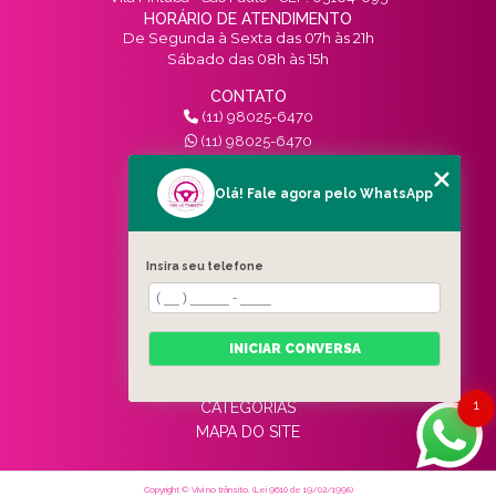
HORÁRIO DE ATENDIMENTO
De Segunda à Sexta das 07h às 21h
Sábado das 08h às 15h
CONTATO
(11) 98025-6470
(11) 98025-6470
contato@vivinotransito.com.br
SIGA-NOS!
Olá! Fale agora pelo WhatsApp
MENU
Insira seu telefone
HOME
QUEM SOMOS
SERVIÇOS
INICIAR CONVERSA
BLOG
CONTATO
1
CATEGORIAS
MAPA DO SITE
Copyright © Vivi no trânsito. (Lei 9610 de 19/02/1998)