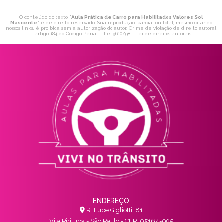
O conteúdo do texto "
Aula Prática de Carro para Habilitados Valores Sol
Nascente
" é de direito reservado. Sua reprodução, parcial ou total, mesmo citando
nossos links, é proibida sem a autorização do autor. Crime de violação de direito autoral
– artigo 184 do Código Penal –
Lei 9610/98 - Lei de direitos autorais
.
ENDEREÇO
R. Lupe Gigliotti, 81
Vila Pirituba - São Paulo - CEP: 05164-095