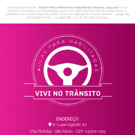
O conteúdo do texto "
Aula Prática Motorista Habilitado Valores Jaguaré
" é de
direito reservado. Sua reprodução, parcial ou total, mesmo citando nossos links, é
proibida sem a autorização do autor. Crime de violação de direito autoral – artigo 184
do Código Penal –
Lei 9610/98 - Lei de direitos autorais
.
ENDEREÇO
R. Lupe Gigliotti, 81
Vila Pirituba - São Paulo - CEP: 05164-095