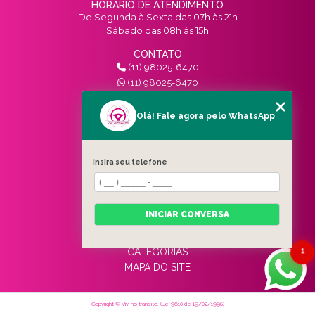
HORÁRIO DE ATENDIMENTO
De Segunda à Sexta das 07h às 21h
Sábado das 08h às 15h
CONTATO
(11) 98025-6470
(11) 98025-6470
contato@vivinotransito.com.br
SIGA-NOS!
Olá! Fale agora pelo WhatsApp
MENU
Insira seu telefone
HOME
QUEM SOMOS
SERVIÇOS
INICIAR CONVERSA
BLOG
CONTATO
1
CATEGORIAS
MAPA DO SITE
Copyright © Vivi no trânsito. (Lei 9610 de 19/02/1998)