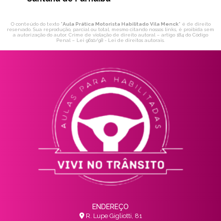
O conteúdo do texto "
Aula Prática Motorista Habilitado Vila Menck
" é de direito
reservado. Sua reprodução, parcial ou total, mesmo citando nossos links, é proibida sem
a autorização do autor. Crime de violação de direito autoral – artigo 184 do Código
Penal –
Lei 9610/98 - Lei de direitos autorais
.
ENDEREÇO
R. Lupe Gigliotti, 81