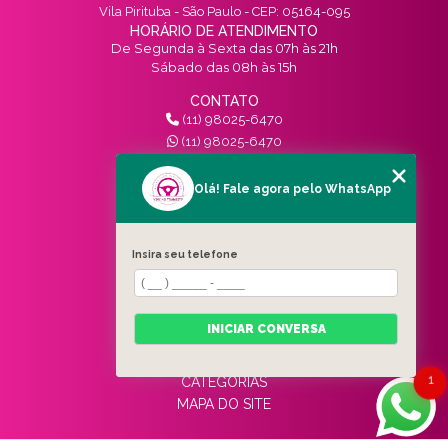
Vila Pirituba - São Paulo - CEP: 05164-095
HORÁRIO DE ATENDIMENTO
De Segunda à Sexta das 07h às 21h
Sábado das 08h às 15h
CONTATO
(11) 98025-6470
(11) 98025-6470
contato@vivinotransito.com.br
SIGA-NOS!
Olá! Fale agora pelo WhatsApp
MENU
Insira seu telefone
HOME
QUEM SOMOS
SERVIÇOS
INICIAR CONVERSA
BLOG
CONTATO
1
CATEGORIAS
MAPA DO SITE